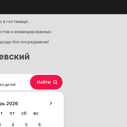
 в гостинице.
стов и командированных.
ороде без посредников!
иевский
Найти
ез детей
хазия
рь 2026
чт
пт
сб
вс
3
4
5
6