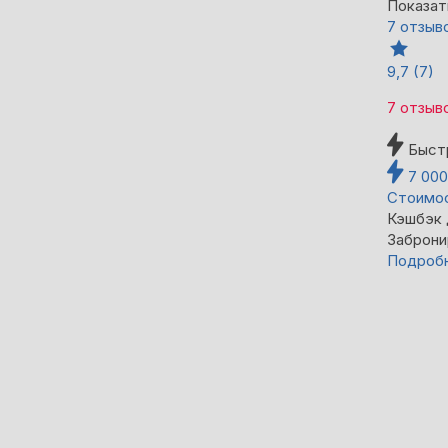
Показат
7 отзыв
9,7
(7)
7 отзыв
Быст
7 00
Стоимос
Кэшбэк
Заброни
Подроб