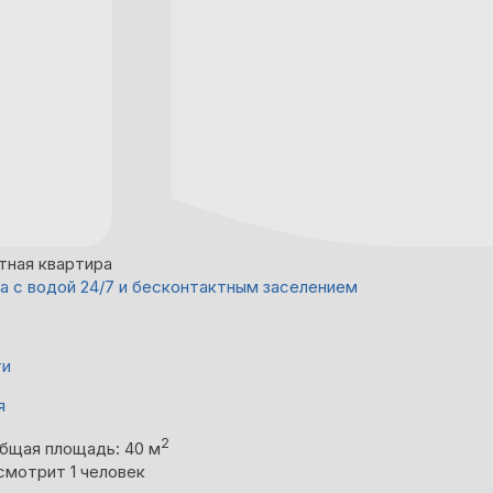
тная квартира
а с водой 24/7 и бесконтактным заселением
ти
я
2
бщая площадь: 40 м
смотрит 1 человек