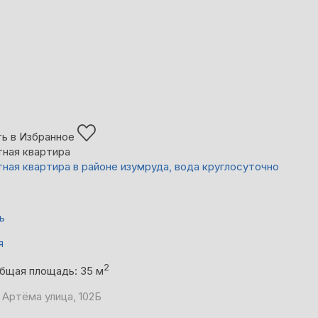
ь в Избранное
тная квартира
тная квартира в районе изумруда, вода круглосуточно
ь
я
2
бщая площадь: 35 м
 Артёма улица, 102Б