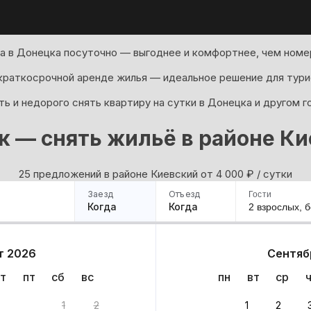
а в Донецка посуточно — выгоднее и комфортнее, чем номер
 краткосрочной аренде жилья — идеальное решение для тури
ь и недорого снять квартиру на сутки в Донецка и другом г
 — снять жильё в районе К
25 предложений в районе Киевский oт 4 000
₽
/ сутки
Заезд
Отъезд
Гости
Когда
Когда
2 взрослых,
б
ример
Санкт-Петербург
Москва
Сочи
Минск
Казань
Дагестан
Кисловодск
Аб
т 2026
Сентяб
Квартиры
Гостиницы
Дома
Частный сектор
т
пт
сб
вс
пн
вт
ср
нтов
1
2
1
2