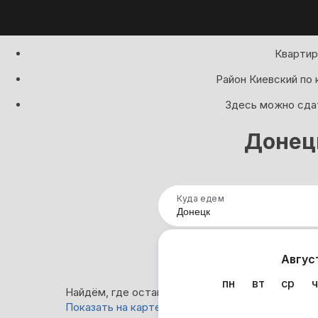
Квартир
Район Киевский по
Здесь можно сдат
Донецк
Куда едем
Нап
Авгус
пн
вт
ср
ч
Найдём, где остановиться в Донецке: 25 вариа
Показать на карте