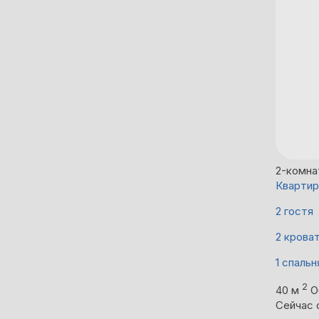
2-комна
Квартир
2 гостя
2 крова
1 спальн
2
40 м
О
Сейчас 