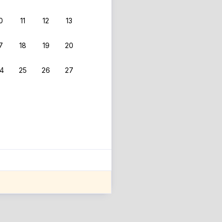
0
11
12
13
7
18
19
20
4
25
26
27
ле оценки проживания.