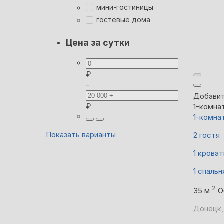
мини-гостиницы
гостевые дома
Цена за сутки
₽
-
Добавит
₽
1-комна
1-комна
Показать варианты
2 гостя
1 кроват
1 спальн
2
35 м
О
Донецк,